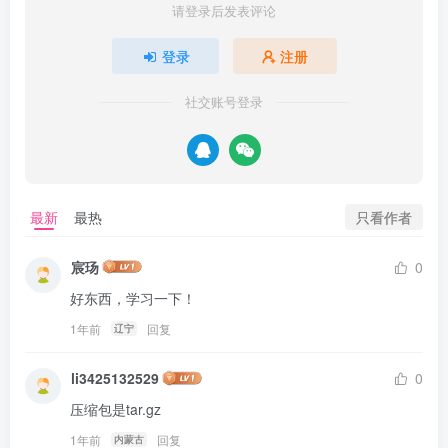
请登录后发表评论
登录
注册
社交账号登录
只看作者
最新
最热
宸玚
0
好东西，学习一下！
1年前
回复
辽宁
li3425132529
0
压缩包是tar.gz
1年前
回复
内蒙古