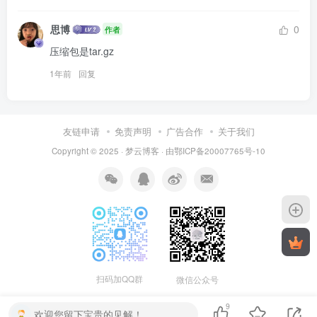
思博
0
作者
压缩包是tar.gz
1年前
回复
友链申请
免责声明
广告合作
关于我们
Copyright © 2025 ·
梦云博客
· 由
鄂ICP备20007765号-10
扫码加QQ群
微信公众号
9
欢迎您留下宝贵的见解！