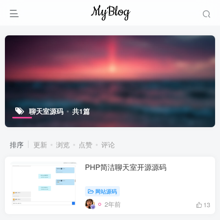
聊天室源码
共1篇
排序
更新
浏览
点赞
评论
PHP简洁聊天室开源源码
网站源码
2年前
13