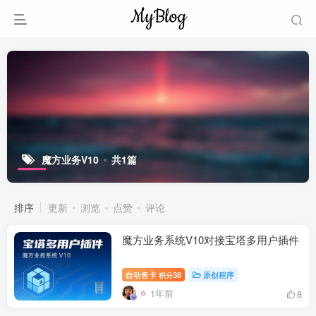
魔方业务V10
共1篇
排序
更新
浏览
点赞
评论
魔方业务系统V10对接宝塔多用户插件
自动售卡
38
原创程序
积分
1年前
8