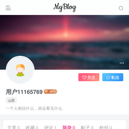
关注
私信
用户11165769
山西
一个人相信什么，就会看见什么
文章
0
收藏
0
评论
1
版块
0
帖子
0
粉丝
0