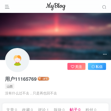
关注
私信
用户11165769
山西
没有什么过不去，只是再也回不去
文章
0
收藏
0
评论
1
版块
0
帖子
0
粉丝
0