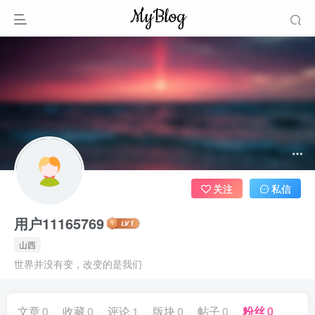
关注
私信
用户11165769
山西
世界并没有变，改变的是我们
文章
0
收藏
0
评论
1
版块
0
帖子
0
粉丝
0