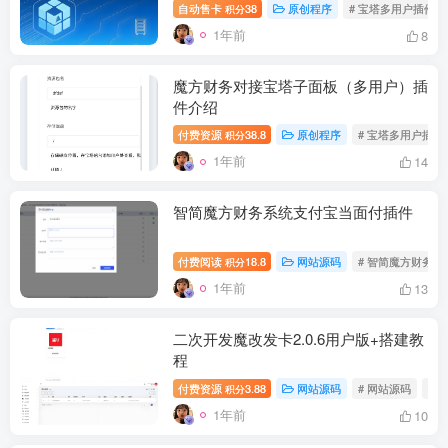
自动售卡
38
原创程序
# 宝塔多用户插件
积分
1年前
8
魔方财务对接宝塔子面板（多用户）插
件介绍
付费资源
38.8
原创程序
# 宝塔多用户插件
积分
1年前
14
智简魔方财务系统支付宝当面付插件
付费阅读
18.8
网站源码
# 智简魔方财务系
积分
1年前
13
二次开发魔改发卡2.0.6用户版+搭建教
程
付费资源
3.88
网站源码
# 网站源码
# 
积分
1年前
10