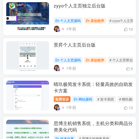
zyyo个人主页独立后台版
个人主页源码
原创程序
# zyyo个人主页
1年前
10
景昇个人主页后台版
个人主页源码
原创程序
# 个人主页带后台
1年前
5
晴玖极简发卡系统：轻量高效的自助发
卡方案
免费资源
网站源码
# 发卡系统
# 晴玖极简
1年前
13
思博主机销售系统，主机分类和商品分
类美化代码
技术分享
# 思博主机销售系统