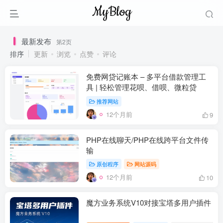
最新发布
第2页
排序
更新
浏览
点赞
评论
免费网贷记账本 – 多平台借款管理工
具 | 轻松管理花呗、借呗、微粒贷
推荐网站
12个月前
9
PHP在线聊天/PHP在线跨平台文件传
输
原创程序
网站源码
12个月前
10
魔方业务系统V10对接宝塔多用户插件