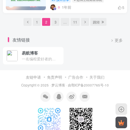
1年前
5
1
2
3
…
11
跳转
友情链接
更多
易航博客
一名编程爱好者的博客，记录与分享编程、学习中的知识点
友链申请
免责声明
广告合作
关于我们
Copyright © 2025 ·
梦云博客
· 由
鄂ICP备20007765号-10