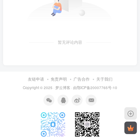
    font-size: 14px;
    font-weight: 500;
}
/* 自适应布局 */
@media (max-width: 768px) {
    .config-info {
暂无评论内容
        padding: 10px;
    }
    .config-info h2 {
        font-size: 18px;
    }
友链申请
免责声明
广告合作
关于我们
    .config-info .label,
Copyright © 2025 ·
梦云博客
· 由
鄂ICP备20007765号-10
    .config-info .value {
        font-size: 12px;
    }
}
/* 添加一些动画效果 */
@keyframes fadeIn {
    from {
        opacity: 0;
        transform: translateY(20px);