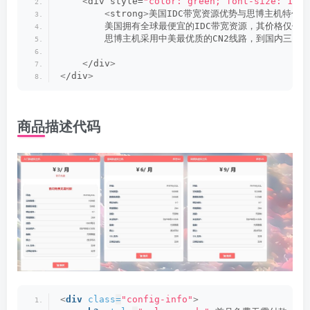
<
div style=
"color: green; font-size: 10px
<
strong
>
美国IDC带宽资源优势与思博主机特色
<
        美国拥有全球最便宜的IDC带宽资源，其价格仅仅
        思博主机采用中美最优质的CN2线路，到国内三
<
/div
>
<
/div
>
商品描述代码
<
div
class
=
"config-info"
>