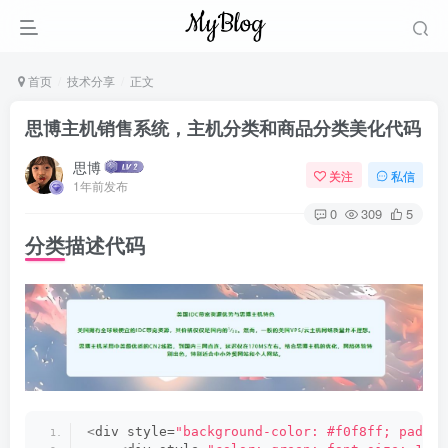
首页
技术分享
正文
思博主机销售系统，主机分类和商品分类美化代码
思博
关注
私信
1年前发布
0
309
5
分类描述代码
<
div style=
"background-color: #f0f8ff; paddin