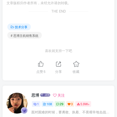
</
li
>
文章版权归作者所有，未经允许请勿转载。
<
li
>
<
span
class
=
"label"
>
安全防护：
</
spa
THE END
<
span
class
=
"value"
>
防护常规CC攻击
<
</
li
>
<
li
>
技术分享
<
span
class
=
"label"
>
备案：
</
span
>
<
span
class
=
"value"
>
无需备案
</
span
# 思博主机销售系统
</
li
>
<
li
>
<
span
class
=
"label"
>
禁止：
</
span
>
喜欢就支持一下吧
<
span
class
=
"value"
>
违法网站
</
span
</
li
>
<
li
>
<
span
class
=
"label"
>
SSL支持：
</
spa
点赞
5
分享
收藏
<
span
class
=
"value"
>
支持
</
span
>
</
li
>
<
li
>
<
span
class
=
"label"
>
泛绑定域名：
</
s
<
span
class
=
"value"
>
支持
</
span
>
思博
关注
</
li
>
</
ul
>
1
108
29
3
5.9W+
</
div
>
面对困难的时候，要勇敢、执着、不畏艰辛地去战胜它
<
style
>