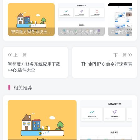
.config-info {
    background: #f9f9f9;
    padding: 15px;
    border-radius: 12px;
    box-shadow: 0 4px 10px rgba(0, 0, 0, 0.1)
    max-width: 600px;
智简魔方财务系统应用下载中心,插件大全
思博虚拟主机销售系统2.6.1[正式下线]-请使用思博业务系统免费授权
    margin: 0 auto;
    transition: box-shadow 0.3s ease-in-out;
    font-family: Arial, sans-serif;
}
上一篇
下一篇
智简魔方财务系统应用下载
ThinkPHP 8 命令行速查表
.config-info:hover {
中心,插件大全
    box-shadow: 0 6px 15px rgba(0, 0, 0, 0.2)
}
.config-info h2 {
相关推荐
    color: #333;
    margin-bottom: 15px;
    font-size: 20px;
    font-weight: bold;
}
.config-info .config-list {
    list-style: none;
    padding: 0;