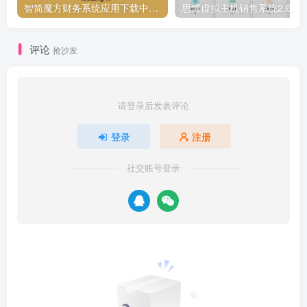
    margin: 0;
智简魔方财务系统应用下载中心,插件大全
思博虚拟主机销售系统2.6.1[正
}
.config-info .config-list li {
评论
抢沙发
    display: flex;
    align-items: center;
    padding: 8px 0;
    border-bottom: 1px solid #ddd;
请登录后发表评论
    transition: background-color 0.3s ease-in
    justify-content: space-between;
}
登录
注册
.config-info .config-list li:hover {
    background-color: #f0f0f0;
社交账号登录
}
.config-info .label {
    font-weight: bold;
    color: #2c3e50;
    font-size: 14px;
    margin-right: 10px;
}
.config-info .value {
    color: #555;