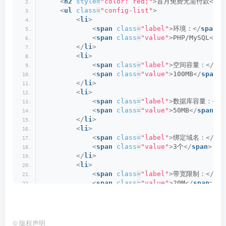
<
h2
style
=
"color: red;"
>
首月免费无需付款
</
h2
<
ul
class
=
"config-list"
>
<
li
>
<
span
class
=
"label"
>
环境：
</
span
>
<
span
class
=
"value"
>
PHP/MySQL
</
sp
</
li
>
<
li
>
<
span
class
=
"label"
>
空间容量：
</
spa
<
span
class
=
"value"
>
100MB
</
span
>
</
li
>
<
li
>
<
span
class
=
"label"
>
数据库容量：
</
s
<
span
class
=
"value"
>
50MB
</
span
>
</
li
>
<
li
>
<
span
class
=
"label"
>
绑定域名：
</
spa
<
span
class
=
"value"
>
3个
</
span
>
</
li
>
<
li
>
<
span
class
=
"label"
>
带宽限制：
</
spa
<
span
class
=
"value"
>
20M
</
span
>
</
li
>
<
li
>
<
span
class
=
"label"
>
流量：
</
span
>
<
span
class
=
"value"
>
100G每月
</
spa
©
版权声明