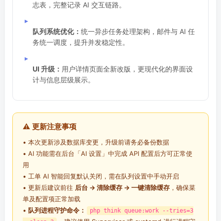
志表，完整记录 AI 交互链路。
▸
队列系统优化：
统一异步任务处理架构，邮件与 AI 任
务统一调度，提升并发稳定性。
▸
UI 升级：
用户详情页面全新改版，更现代化的界面设
计与信息层级展示。
⚠️ 更新注意事项
• 本次更新涉及数据库变更，升级前请务必备份数据
• AI 功能需在后台「AI 设置」中完成 API 配置后方可正常使
用
• 工单 AI 智能回复默认关闭，需在队列设置中手动开启
• 更新后建议前往
后台 → 清除缓存 → 一键清除缓存
，确保菜
单及配置项正常加载
•
队列进程守护命令：
php think queue:work --tries=3