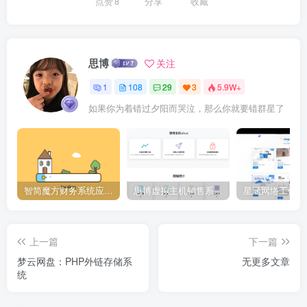
点赞
8
分享
收藏
思博
关注
1
108
29
3
5.9W+
如果你为着错过夕阳而哭泣，那么你就要错群星了
智简魔方财务系统应用下载中心,插件大全
思博虚拟主机销售系统2.6.1[正式下线]-请使用思博业务系统免费授权
上一篇
下一篇
梦云网盘：PHP外链存储系
无更多文章
统