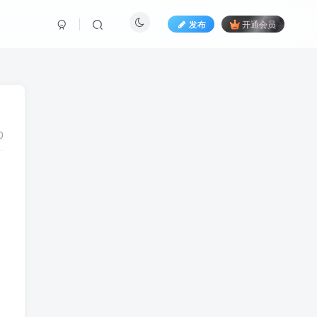
发布
开通会员
0