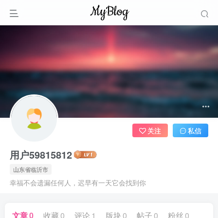
关注
私信
用户59815812
山东省临沂市
幸福不会遗漏任何人，迟早有一天它会找到你
文章
0
收藏
0
评论
1
版块
0
帖子
0
粉丝
0