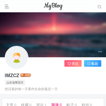
关注
私信
IMZCZ
山东省莱芜市
把活着的每一天看作生命的最后一天
文章
0
收藏
0
评论
1
版块
0
帖子
0
粉丝
0