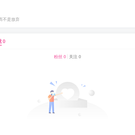
而不是放弃
丝
0
粉丝 0
关注 0