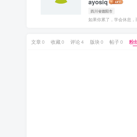
ayosiq
四川省德阳市
如果你累了，学会休息，
文章
0
收藏
0
评论
4
版块
0
帖子
0
粉