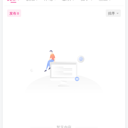
发布
排序
0
暂无内容