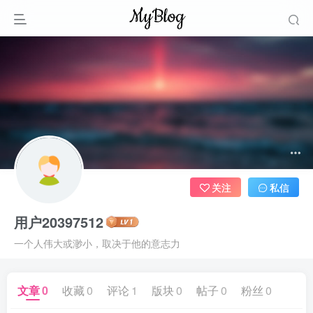
关注
私信
用户20397512
一个人伟大或渺小，取决于他的意志力
文章
0
收藏
0
评论
1
版块
0
帖子
0
粉丝
0