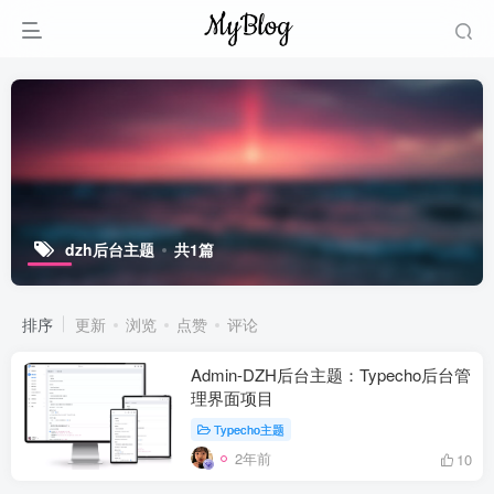
dzh后台主题
共1篇
排序
更新
浏览
点赞
评论
Admin-DZH后台主题：Typecho后台管
理界面项目
Typecho主题
2年前
10